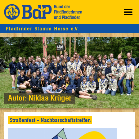
Pfadfinder Stamm Horse e.V.
Autor:
Niklas Krüger
Straßenfest – Nachbarschaftstreffen