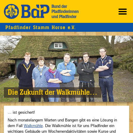
Pfadfinder Stamm Horse e.V.
Die Zukunft der Walkmühle…
… ist gesichert!
Nach monatelangem Warten und Bangen gibt es eine Lösung in
dem Fall
Walkmühle
. Die Walkmühle ist für uns Pfadfinder ein
wichtiges Gebäude um Wochenendaktivitäten sowie Kurse und