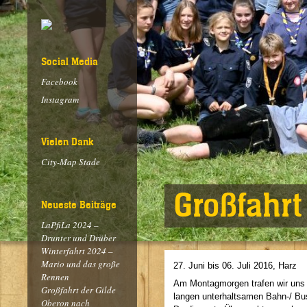
Social Media
Facebook
Instagram
Vielen Dank
City-Map Stade
Großfahrt
Neueste Beiträge
LaPfiLa 2024 –
Drunter und Drüber
Winterfahrt 2024 –
Mario und das große
27. Juni bis 06. Juli 2016, Harz
Rennen
Am Montagmorgen trafen wir uns 
Großfahrt der Gilde
langen unterhaltsamen Bahn-/ Busf
Oberon nach