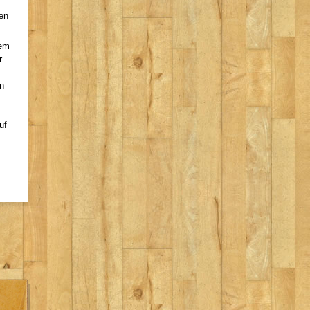
en
rem
r
n
uf