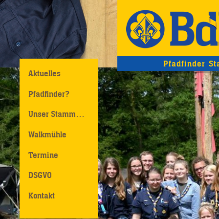
Pfadfinder S
Aktuelles
Pfadfinder?
Unser Stamm…
Walkmühle
Termine
DSGVO
Kontakt