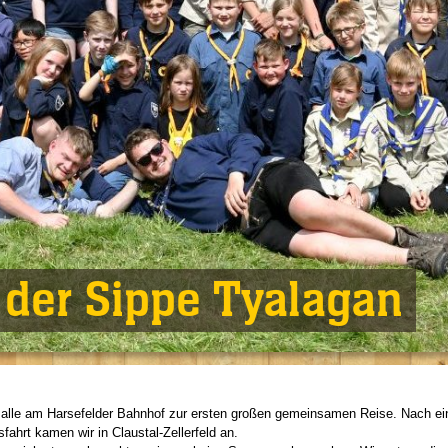
 der Sippe Tyalagan
alle am Harsefelder Bahnhof zur ersten großen gemeinsamen Reise. Nach ei
ahrt kamen wir in Claustal-Zellerfeld an.