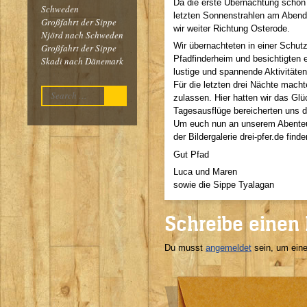
Da die erste Übernachtung schon 
Schweden
letzten Sonnenstrahlen am Aben
Großfahrt der Sippe
wir weiter Richtung Osterode.
Njörd nach Schweden
Wir übernachteten in einer Schutz
Großfahrt der Sippe
Pfadfinderheim und besichtigten
Skadi nach Dänemark
lustige und spannende Aktivitäten
Für die letzten drei Nächte mach
Suchen
zulassen. Hier hatten wir das G
Tagesausflüge bereicherten uns di
Um euch nun an unserem Abenteuer 
der Bildergalerie drei-pfer.de fi
Gut Pfad
Luca und Maren
sowie die Sippe Tyalagan
Schreibe einen
Du musst
angemeldet
sein, um ein