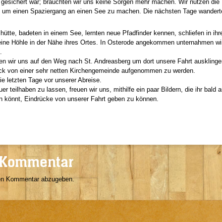
gesichert war; brauchten wir uns keine Sorgen mehr machen. Wir nutzen die
d um einen Spaziergang an einen See zu machen. Die nächsten Tage wandert
hütte, badeten in einem See, lernten neue Pfadfinder kennen, schliefen in ih
 eine Höhle in der Nähe ihres Ortes. In Osterode angekommen unternahmen wi
.
ten wir uns auf den Weg nach St. Andreasberg um dort unsere Fahrt ausklinge
lück von einer sehr netten Kirchengemeinde aufgenommen zu werden.
e letzten Tage vor unserer Abreise.
teilhaben zu lassen, freuen wir uns, mithilfe ein paar Bildern, die ihr bald a
nden könnt, Eindrücke von unserer Fahrt geben zu können.
 Kommentar
en Kommentar abzugeben.